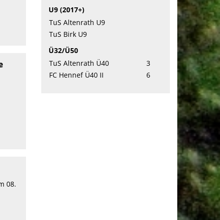
U9 (2017+)
TuS Altenrath U9
TuS Birk U9
Ü32/Ü50
e
TuS Altenrath Ü40
3
FC Hennef Ü40 II
6
m 08.