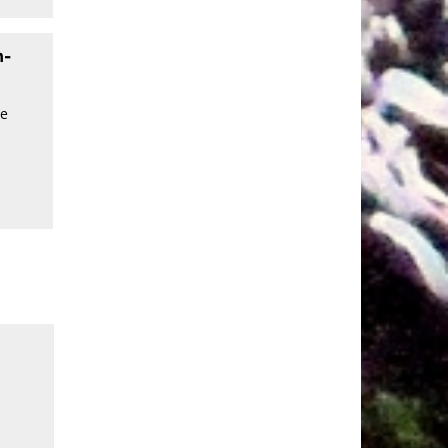
h-
le