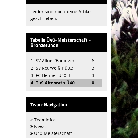
Leider sind noch keine Artikel
geschrieben.
Tabelle Ü40-Meisterschaft -
Bronzerunde
1. SV Allner/Bödingen
6
2. SV Rot Weiß Hütte .
3
3. FC Hennef Ü40 II
3
4. TuS Altenrath Ü40
0
Team-Navigation
Teaminfos
News
Ü40-Meisterschaft -