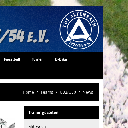
Faustball
Turnen
E-Bike
Home
Teams
Ü32/Ü50
News
Trainingszeiten
Mittwoch