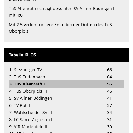
TuS Altenrath schlägt desolaten SV Allner-Bödingen III
mit 4:0
Mit 2:5 verliert unsere Erste bei der Dritten des TuS
Oberpleis
Tabelle KL C6
1. Siegburger TV
66
2. TuS Eudenbach
64
3. TuS Altenrath I
56
4. TuS Oberpleis III
46
5. SV Allner-Bödingen.
41
6. TV Rott II
37
7. Wahlscheider SV III
34
8. FC Sankt Augustin II
31
9. VfR Marienfeld II
30