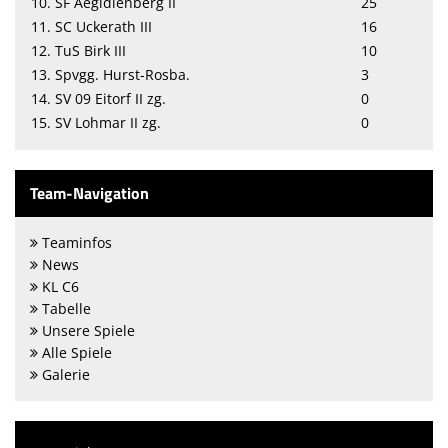
10. SF Aegidienberg II
25
11. SC Uckerath III
16
12. TuS Birk III
10
13. Spvgg. Hurst-Rosba.
3
14. SV 09 Eitorf II zg.
0
15. SV Lohmar II zg.
0
Team-Navigation
Teaminfos
News
KL C6
Tabelle
Unsere Spiele
Alle Spiele
Galerie