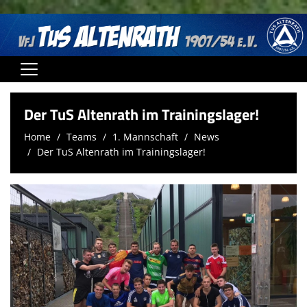
Home
Der TuS Altenrath im Trainingslager!
Der Verein
Home
Teams
1. Mannschaft
News
Der TuS Altenrath im Trainingslager!
Vereinsnews
Fußball
Kids Dance & Hula Hoop Fun
Badminton
Volleyball
Faustball